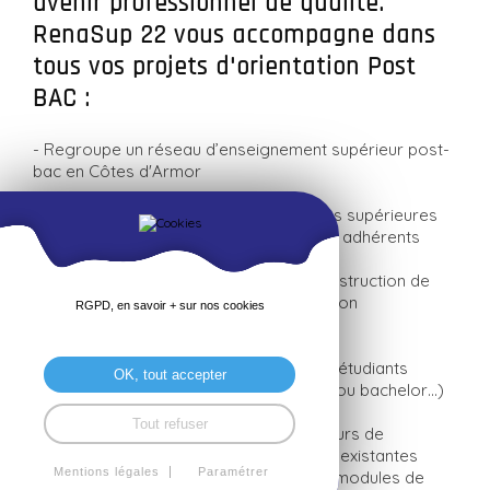
avenir professionnel de qualité.
RenaSup 22 vous accompagne dans
tous vos projets d'orientation Post
BAC :
- Regroupe un réseau d’enseignement supérieur post-
bac en Côtes d'Armor
- Soutient les ouvertures des formations supérieures
portées par un réseau d’établissements adhérents
- Accompagne les étudiants dans la construction de
leur projet personnel et dans leur insertion
RGPD, en savoir + sur nos cookies
professionnelle
- Favorise la mobilité internationale des étudiants
OK, tout accepter
(stages, poursuites d’études en licence ou bachelor…)
Tout refuser
- Participe à l’insertion d’étudiants en cours de
réorientation au sein de nos formations existantes
Mentions légales
Paramétrer
(parcours spécifiques, positionnement, modules de