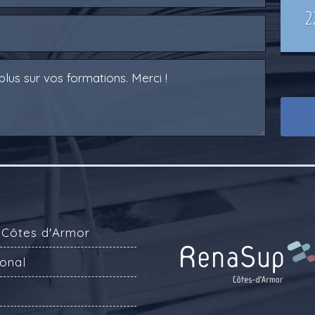
2
 Côtes d'Armor
onal