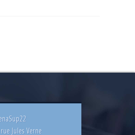
enaSup22
 rue Jules Verne