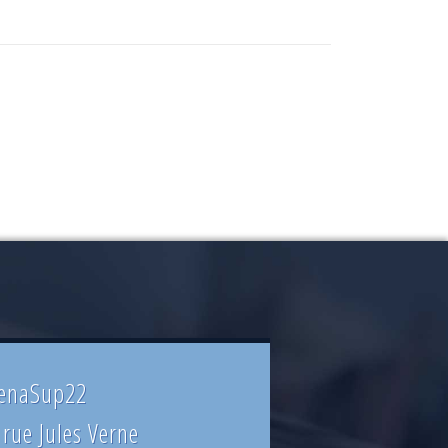
enaSup22
 rue Jules Verne