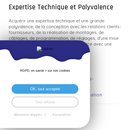
Expertise Technique et Polyvalence
Acquérir une expertise technique et une grande
polyvalence, de la conception avec les relations clients-
fournisseurs, de la réalisation de montages, de
câblages, de programmation, de réglages, d'une mise
au point mais aussi d'une mise en service avec une
amélioration des performances.
Contact : eabiven@sacrecoeur22.com
RGPD, en savoir + sur nos cookies
Présentation :
https://www.styves-
sacrecoeurlasalle.bzh/documents-a-
telecharger/bts-crsa
OK, tout accepter
Consultez le programme de la formation
Tout refuser
Mentions légales
Paramétrer
Plaquette